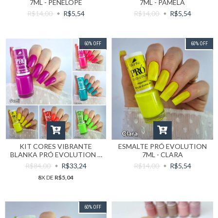
7ML - PENÉLOPE
7ML - PAMELA
R$14,00
R$5,54
R$14,00
R$5,54
60
%
OFF
60
%
OFF
KIT CORES VIBRANTE
ESMALTE PRÓ EVOLUTION
BLANKA PRÓ EVOLUTION 6
7ML - CLARA
UNIDADES
R$84,00
R$33,24
R$14,00
R$5,54
8
X DE
R$5,04
60
%
OFF