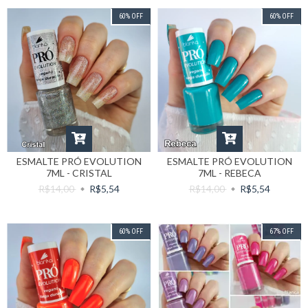
60
%
OFF
60
%
OFF
ESMALTE PRÓ EVOLUTION
ESMALTE PRÓ EVOLUTION
7ML - CRISTAL
7ML - REBECA
R$14,00
R$5,54
R$14,00
R$5,54
60
%
OFF
67
%
OFF