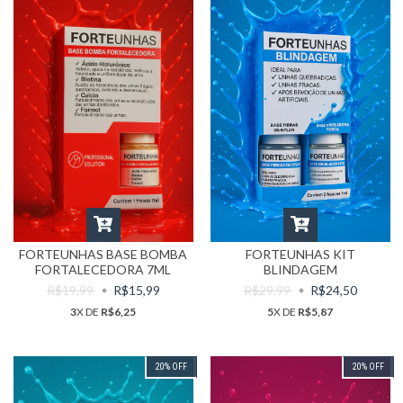
FORTEUNHAS BASE BOMBA
FORTEUNHAS KIT
FORTALECEDORA 7ML
BLINDAGEM
R$19,99
R$15,99
R$29,99
R$24,50
3
X DE
R$6,25
5
X DE
R$5,87
20
%
OFF
20
%
OFF