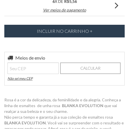
6
X DE
R$5,56
Ver meios de pagamento
Entregas para o CEP:
Meios de envio
ALTERAR CEP
CALCULAR
Não sei meu CEP
Rosa é a cor da delicadeza, da feminilidade e da alegria. Conheça a
linha de esmaltes de unha rosa
BLANKA EVOLUTION
que vai
realçar a sua beleza e o seu charme.
Não perca tempo e garanta já a sua coleção de esmaltes rosa
BLANKA EVOLUTION
. Você vai se surpreender com o resultado e
arrasar por onde passar. Afinal, rosa é a cor da paixão, e você