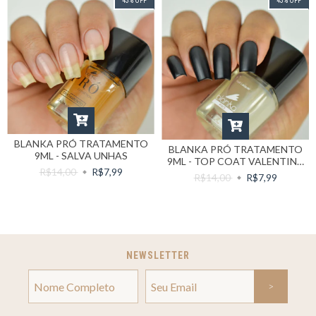
43
%
OFF
43
%
OFF
BLANKA PRÓ TRATAMENTO
BLANKA PRÓ TRATAMENTO
9ML - SALVA UNHAS
9ML - TOP COAT VALENTINA
R$14,00
R$7,99
FOSCO (NIVELADOR)
R$14,00
R$7,99
NEWSLETTER