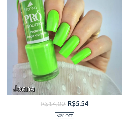
R$14,00
R$5,54
60
%
OFF