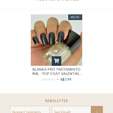
43
%
OFF
BLANKA PRÓ TRATAMENTO
9ML - TOP COAT VALENTINA
FOSCO (NIVELADOR)
R$14,00
R$7,99
NEWSLETTER